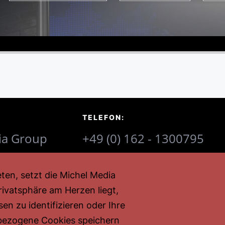
TELEFON:
ia Group
+49 (0) 162 - 1300795
l
ten, setzt die Michel Media
ek-Str. 1
ivatsphäre am Herzen liegt,
tmund
en zu identifizieren oder Ihre
bezogene Cookies speichern