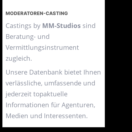
MODERATOREN-CASTING
Castings by
MM-Studios
sind
Beratung- und
Vermittlungsinstrument
zugleich.
Unsere Datenbank bietet Ihnen
verlässliche, umfassende und
jederzeit topaktuelle
Informationen für Agenturen,
Medien und Interessenten.