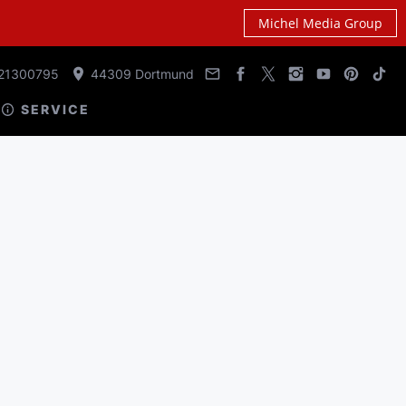
Michel Media Group
21300795
44309 Dortmund
SERVICE