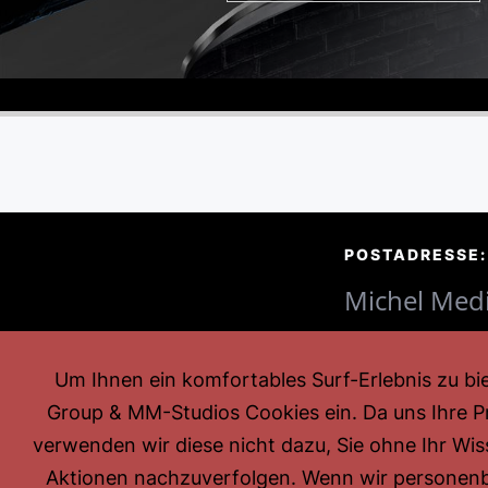
POSTADRESSE:
Michel Med
Klaus Miche
Um Ihnen ein komfortables Surf-Erlebnis zu bie
Max-Michall
Group & MM-Studios Cookies ein. Da uns Ihre Pr
44309 Dor
verwenden wir diese nicht dazu, Sie ohne Ihr Wiss
Aktionen nachzuverfolgen. Wenn wir personen