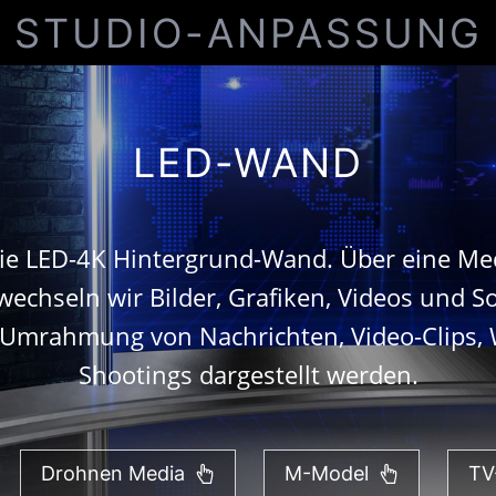
STUDIO-ANPASSUNG
LED-WAND
die LED-4K Hintergrund-Wand. Über eine Me
echseln wir Bilder, Grafiken, Videos und So
n Umrahmung von Nachrichten, Video-Clips
Shootings dargestellt werden.
Drohnen Media
M-Model
TV